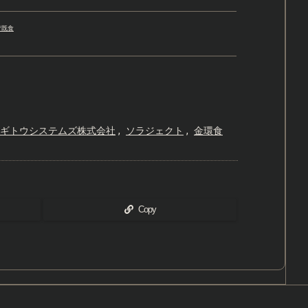
皆既食
ギトウシステムズ株式会社
,
ソラジェクト
,
金環食
Copy