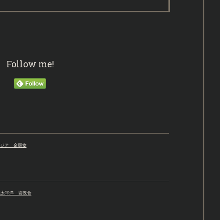
Follow me!
南アジア 金環食
、北太平洋 皆既食