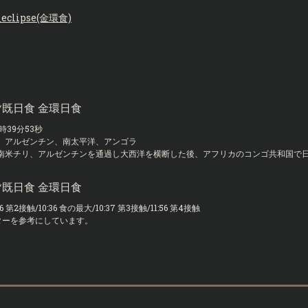
_eclipse(金環食)
4時39分53秒
、アルゼンチン、南太平洋、アンゴラ
南米チリ、アルゼンチンを通過し大西洋を横断した後、アフリカのコンゴ共和国で
:36 第2接触/10:36 食の最大/10:37 第3接触/11:56 第4接触
ターを参考にしています。