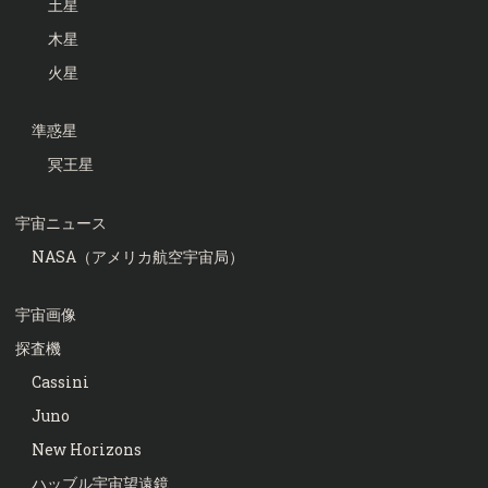
土星
木星
火星
準惑星
冥王星
宇宙ニュース
NASA（アメリカ航空宇宙局）
宇宙画像
探査機
Cassini
Juno
New Horizons
ハッブル宇宙望遠鏡