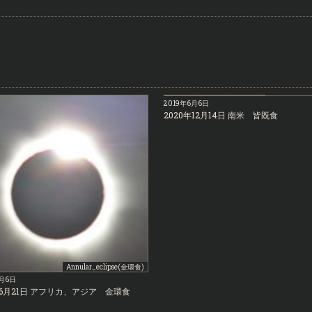
Total_eclip
2019年6月6日
2020年12月14日 南米 皆既食
Annular_eclipse(金環食)
6月6日
年6月21日 アフリカ、アジア 金環食