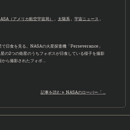
NASA（アメリカ航空宇宙局）
,
太陽系
,
宇宙ニュース
,
rが火星で日食を見る。NASAの火星探査機「Perseverance」
ラで火星の2つの衛星のうちフォボスが日食している様子を撮影
ら撮影されたフォボ ...
記事を読む
NASAのローバー「 ...