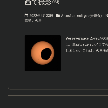
画で撮影￼
2022年4月22日
Annular_eclipse(金環食)
,


惑星
,
火星
Perseverance Rove
は、Mastcam-Zカメ
しました。これは、火星表面か