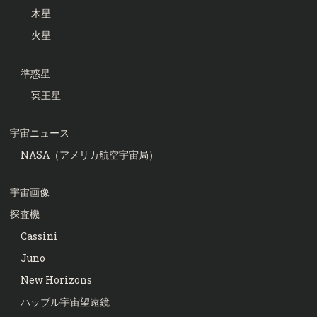
木星
火星
準惑星
冥王星
宇宙ニュース
NASA（アメリカ航空宇宙局）
宇宙画像
探査機
Cassini
Juno
New Horizons
ハッブル宇宙望遠鏡