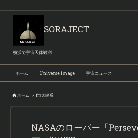
SORAJECT
横浜で宇宙天体観測
ホーム
Universe Image
宇宙ニュース
ホーム
>
太陽系


NASAのローバー「Perse