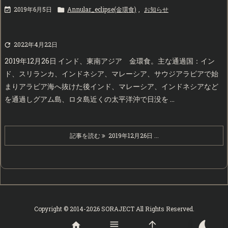
2019年6月5日
Annular_eclipse(金環食)
,
お知らせ


2022年4月22日

2019年12月26日 インド、東南アジア 金環食。主な通過国：イン
ド、スリランカ、インドネシア、マレーシア、サウジアラビアで始
まりアラビア海へ抜けた後インド、マレーシア、インドネシアなど
を通過しグアム島、ロタ島近くの太平洋沖で日没を ...
記事を読む
2019年12月26日 ...
Copyright ©
2014
-2026
SORAJECT
All Rights Reserved.



WordPress Luxeritas Theme is provided by "
Thought is free
".