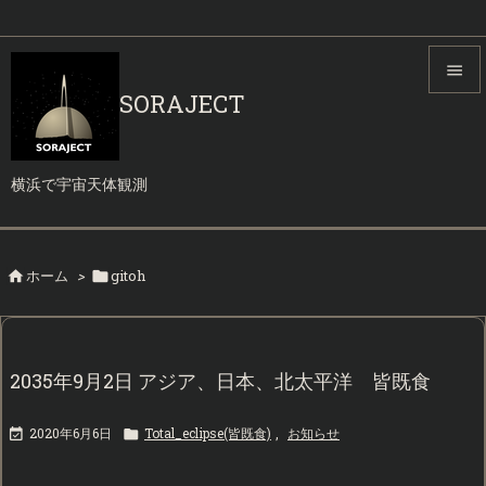

SORAJECT

メニュ

横浜で宇宙天体観測
サイド

前へ
ホーム
>
gitoh



次へ

検索
2035年9月2日 アジア、日本、北太平洋 皆既食
2020年6月6日
Total_eclipse(皆既食)
,
お知らせ

