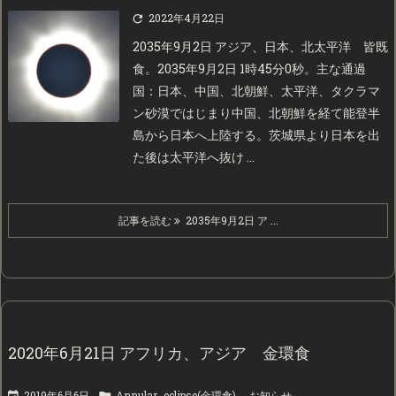
2022年4月22日

2035年9月2日 アジア、日本、北太平洋 皆既
食。2035年9月2日 1時45分0秒。主な通過
国：日本、中国、北朝鮮、太平洋、タクラマ
ン砂漠ではじまり中国、北朝鮮を経て能登半
島から日本へ上陸する。茨城県より日本を出
た後は太平洋へ抜け ...
記事を読む
2035年9月2日 ア ...
2020年6月21日 アフリカ、アジア 金環食
2019年6月6日
Annular_eclipse(金環食)
,
お知らせ

