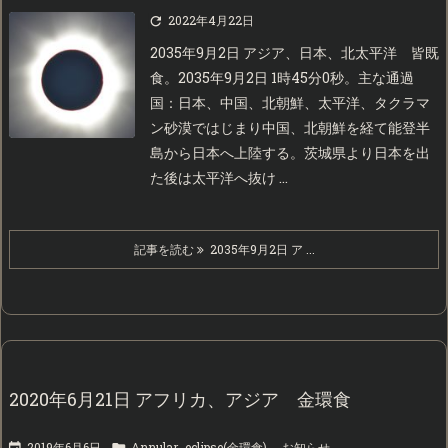
2022年4月22日

2035年9月2日 アジア、日本、北太平洋 皆既
食。2035年9月2日 1時45分0秒。主な通過
国：日本、中国、北朝鮮、太平洋、タクラマ
ン砂漠ではじまり中国、北朝鮮を経て能登半
島から日本へ上陸する。茨城県より日本を出
た後は太平洋へ抜け ...
記事を読む
2035年9月2日 ア ...
2020年6月21日 アフリカ、アジア 金環食
2019年6月6日
Annular_eclipse(金環食)
,
お知らせ

